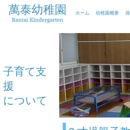
萬泰幼稚園
ホーム
幼稚園概要
保
Bantai Kindergarten
子育て支
援
​について