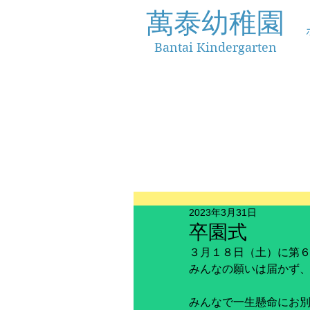
萬泰幼稚園
Bantai Kindergarten
2023年3月31日
卒園式
３月１８日（土）に第
みんなの願いは届かず、
みんなで一生懸命にお