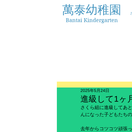
萬泰幼稚園
Bantai Kindergarten
2025年5月24日
進級して1ヶ
さくら組に進級してあと
んになった子どもたちの
去年からコツコツ頑張っ