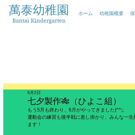
萬泰幼稚園
ホーム
幼稚園概要
保
Bantai Kindergarten
6月2日
七夕製作🎋（ひよこ組）
もう5月も終わり、6月がやってきました(^^;;
運動会の練習も後半戦に差し掛かり、みんな一生
ます！