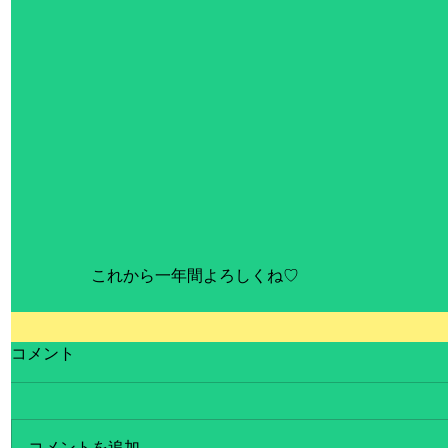
これから一年間よろしくね♡
コメント
コメントを追加…