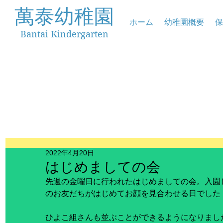
萬泰幼稚園
ホーム
幼稚園概要
保
Bantai Kindergarten
2022年4月20日
はじめましての会
先週の金曜日に行われたはじめましての会。入園
のお友だちがはじめてお顔を見合わせる日でした
ひよこ組さんも並ぶことができるようになりました(